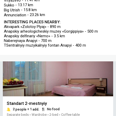
- 11.41 km
Vityazevo
- 13.17 km
Sukko
- 15.8 km
Big Utrish
- 23.26 km
Annunciation
INTERESTING PLACES NEARBY:
Akvapark «Zolotoy Plyaj» - 890 m
Anapskiy arheologicheskiy muzey «Gorgippiya» - 500 m
Anapskiy delfinariy «Nemo» - 3.5 km
Naberejnaya Anapyi - 700 m
TSentralnyiy muzyikalnyiy fontan Anapyi - 400 m
Standart 2-mestnyiy
2
+ 1
No food
people
add.
Separate beds
Wardrobe
2-bed
Coffee table
•
•
•