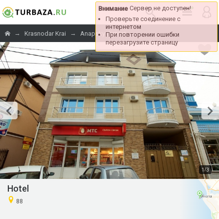
Сервер не доступен!
Внимание
Проверьте соединение с
интернетом
→
→
→
Krasnodar Krai
Anapsky district
При повторении ошибки
перезагрузите страницу
/
1
3
Hotel
88