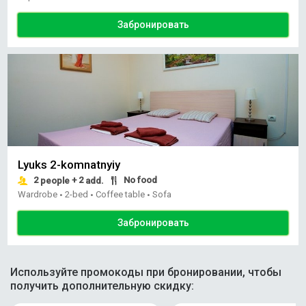
Забронировать
Lyuks 2-komnatnyiy
2
+ 2
No food
people
add.
Wardrobe
2-bed
Coffee table
Sofa
•
•
•
Забронировать
Используйте промокоды при бронировании, чтобы
получить дополнительную скидку: