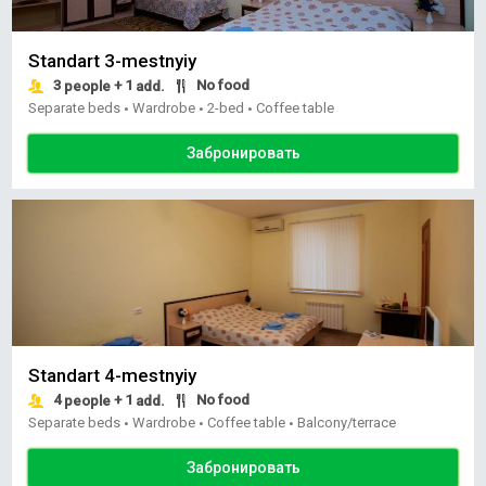
Standart 3-mestnyiy
3
+ 1
No food
people
add.
Separate beds
Wardrobe
2-bed
Coffee table
•
•
•
Забронировать
Standart 4-mestnyiy
4
+ 1
No food
people
add.
Separate beds
Wardrobe
Coffee table
Balcony/terrace
•
•
•
Забронировать