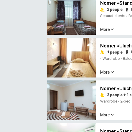
Nomer «Stand
2
people
Separate beds
B
•
More
Nomer «Uluch
1
people
Wardrobe
Balc
•
•
More
Nomer «Uluch
2
+ 1
people
a
Wardrobe
2-bed
•
More
Nomer «Standa