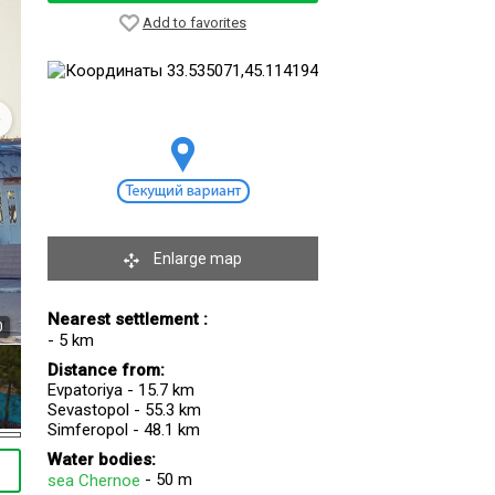
Add to favorites
Enlarge map
Nearest settlement :
0
- 5 km
Distance from:
Evpatoriya - 15.7 km
Sevastopol - 55.3 km
Simferopol - 48.1 km
Water bodies:
- 50 m
sea Chernoe