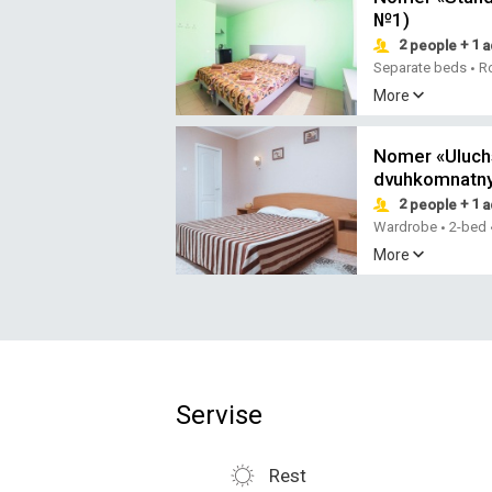
№1)
2
+ 1
people
a
Separate beds
R
•
More
Nomer «Uluch
dvuhkomnatny
2
+ 1
people
a
Wardrobe
2-bed
•
More
Servise
Rest