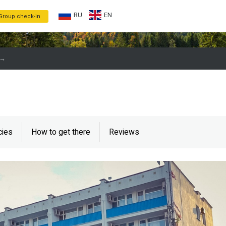
RU
EN
Group check-in
→
cies
How to get there
Reviews