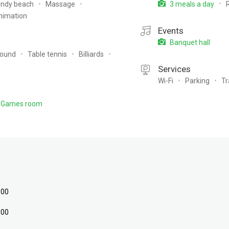
ndy beach
Massage
3 meals a day
nimation
Events
Banquet hall
round
Table tennis
Billiards
Services
Wi-Fi
Parking
Tr
Games room
:00
:00