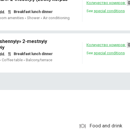
Количество номеров:
See
special conditions
Breakfast lunch dinner
dd.
oom amenities
Shower
Air conditioning
•
•
shennyiy» 2-mestnyiy
Количество номеров:
iy
See
special conditions
Breakfast lunch dinner
dd.
Coffee table
Balcony/terrace
•
•
Food and drink