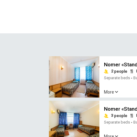
Nomer «Standa
2
people
Separate beds
B
•
More
Nomer «Stand
3
people
Separate beds
B
•
More