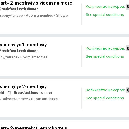
art» 2-mestnyiy s vidom na more
Количество номеров:
Breakfast lunch dinner
See
special conditions
alcony/terrace
Room amenities
Shower
•
•
shennyiy» 1-mestnyiy
Количество номеров:
Breakfast lunch dinner
See
special conditions
ony/terrace
Room amenities
•
shennyiy» 2-mestnyiy
Количество номеров:
Breakfast lunch dinner
dd.
See
special conditions
Balcony/terrace
Room amenities
•
•
rt» 2-mestnyiy (Letniy korpus