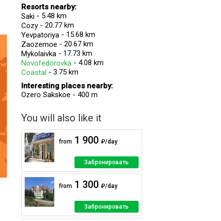
Resorts nearby:
- 5.48 km
Saki
- 20.77 km
Cozy
- 15.68 km
Yevpatoriya
- 20.67 km
Zaozernoe
- 17.73 km
Mykolaivka
- 4.08 km
Novofedorovka
- 3.75 km
Coastal
Interesting places nearby:
Ozero Sakskoe - 400 m
You will also like it
1 900
from
₽/day
Забронировать
1 300
from
₽/day
Забронировать