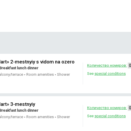
rt» 2-mestnyiy s vidom na ozero
Количество номеров:
Breakfast lunch dinner
See
special conditions
alcony/terrace
Room amenities
Shower
•
•
art» 3-mestnyiy
Количество номеров:
Breakfast lunch dinner
See
special conditions
alcony/terrace
Room amenities
Shower
•
•