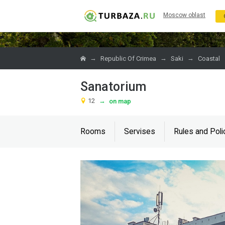
Moscow oblast
→
→
→
Republic Of Crimea
Saki
Coastal
Sanatorium
12
→
on map
Rooms
Servises
Rules and Poli