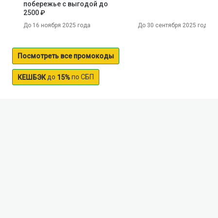
побережье с выгодой до
2500 ₽
До 16 ноября 2025 года
До 30 сентября 2025 года
Посмотреть все промокоды
до
по СБП
КЕШБЭК
15%
Kosmozero (Koemozero) lake
Lake Kosmozero spread over an area of 20 sq km. in
Medvezhiegorsk region of Karelia, on the Zaonezhye
Peninsula in the North of Onega. It has a rather
unusual, highly elongated shape, the beautiful sloping
shores and several Islands. Along the lake shores are