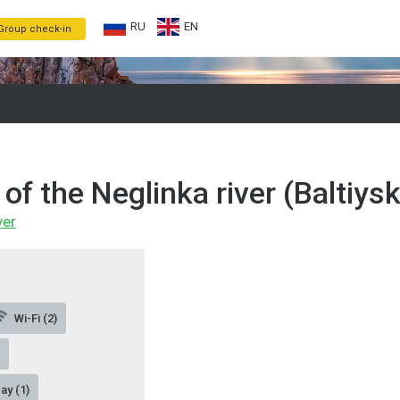
RU
EN
Group check-in
of the Neglinka river (Baltiysk
ver
Wi-Fi (2)
ay (1)