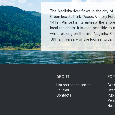
The Neglinka river flows in the city 
Green beach, Park, Peace, Victory Fore
14 km Almost in its entirety the shore
local residents, it is also possible 
while relaxing on the river Neglinka. O
50th anniversary of the Pioneer organi
ABOUT
FOR
List recreation center
Вход
Journal
Ста
Contacts
Publ
Pers
Help