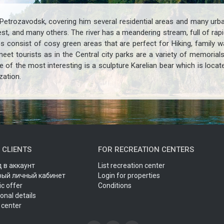
of Petrozavodsk, covering him several residential areas and many urb
st, and many others. The river has a meandering stream, full of rapid
s consist of cosy green areas that are perfect for Hiking, family wa
to meet tourists as in the Central city parks are a variety of memor
ne of the most interesting is a sculpture Karelian bear which is locat
zation.
 CLIENTS
FOR RECREATION CENTERS
 в аккаунт
List recreation center
рый личный кабинет
Login for properties
ic offer
Conditions
onal details
 center