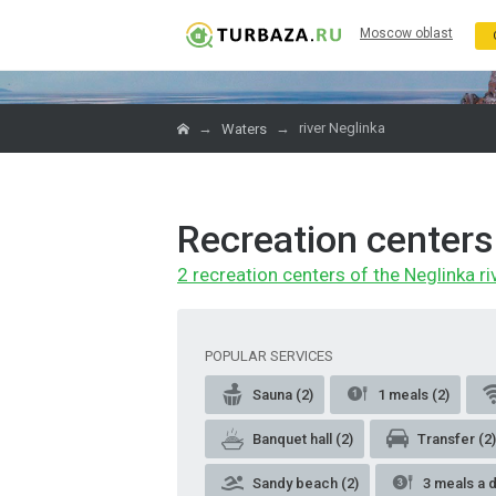
Moscow oblast
→
→
river Neglinka
Waters
Recreation centers 
2 recreation centers of the Neglinka ri
POPULAR SERVICES
Sauna (2)
1 meals (2)
Banquet hall (2)
Transfer (2)
Sandy beach (2)
3 meals a d