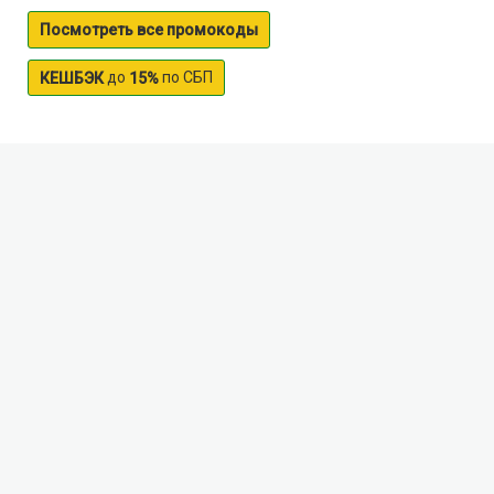
Посмотреть все промокоды
до
по СБП
КЕШБЭК
15%
Nerskoe lake
Lake Nerskoe located on the territory of Moscow
region. It has a very small area of only 0.4 sq. km, and
a relatively small depth – 3 meters. The lake is formed
by melting glacial waters and in ancient times formed
a single body of water from Round lake. Today they
both are part of the State nature reserve. Stay on the
lake Nerskoe attracts anglers, although fish in its
waters a bit: basically it is home to carp, sometimes
rotan and pike. Nevskogo the shore of the lake,