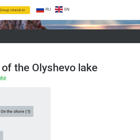
RU
EN
Group check-in
 of the Olyshevo lake
ake
On the shore (1)