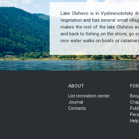
Lake Olshevo is in Vyshnevolotsky di
vegetation and has several small villa
makes the rest of the lake Olshevo ava
and back to fishing on the shore, go sw
nice water walks on boats or catamar
ABOUT
FOR
List recreation center
Вход
Journal
Ста
Contacts
Publ
Pers
Help