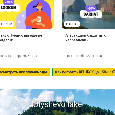
LOOKUM
BARHAT
Такую Турцию вы ещё не
Аттракцион бархатных
видели!
направлений
До 30 сентября 2025 года
До 31 октября 2025 года
до
по С
осмотреть все промокоды
Как получить
КЕШБЭК
15%
Olyshevo lake