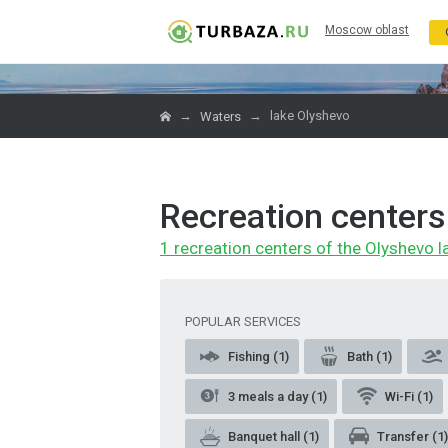
Moscow oblast
→
→
lake Olyshevo
Waters
Recreation centers
1 recreation centers of the Olyshevo l
POPULAR SERVICES
Fishing (1)
Bath (1)
3 meals a day (1)
Wi-Fi (1)
Banquet hall (1)
Transfer (1)