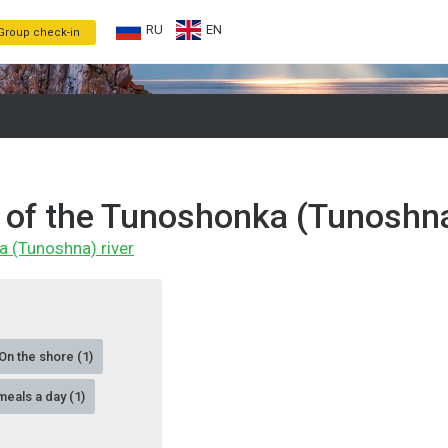
RU
EN
Group check-in
 of the Tunoshonka (Tunoshna
a (Tunoshna) river
On the shore (1)
meals a day (1)