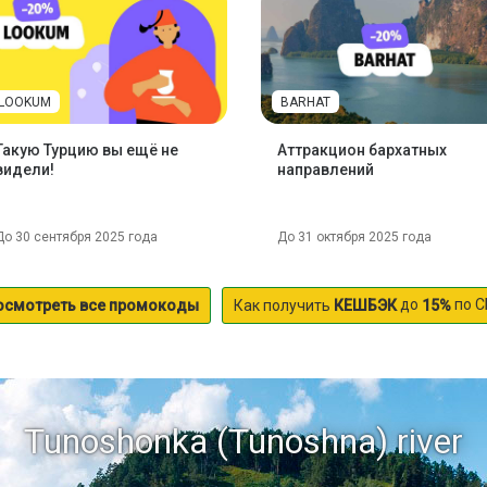
LOOKUM
BARHAT
Такую Турцию вы ещё не
Аттракцион бархатных
видели!
направлений
До 30 сентября 2025 года
До 31 октября 2025 года
до
по С
осмотреть все промокоды
Как получить
КЕШБЭК
15%
Tunoshonka (Tunoshna) river