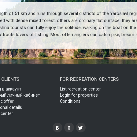
ngth of
51
km and runs through several districts of the Yaroslavl reg
red with dense mixed forest, others
are ordinary flat surface
; they ar
shna tourists can fully enjoy the solitude
,
walking on the boat on the
tracts lovers of fishing. Most often anglers can catch pike
,
bream 
 CLIENTS
FOR RECREATION CENTERS
 в аккаунт
List recreation center
рый личный кабинет
Login for properties
ic offer
Conditions
onal details
 center