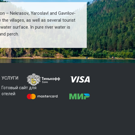
ion
–
Nekrasov
,
Yaroslavl and Gavrilov
-
e the villages, as well as
several tourist
 water surface
.
In pure river water is
and perch
.
УСЛУГИ
Готовый сайт для
отелей