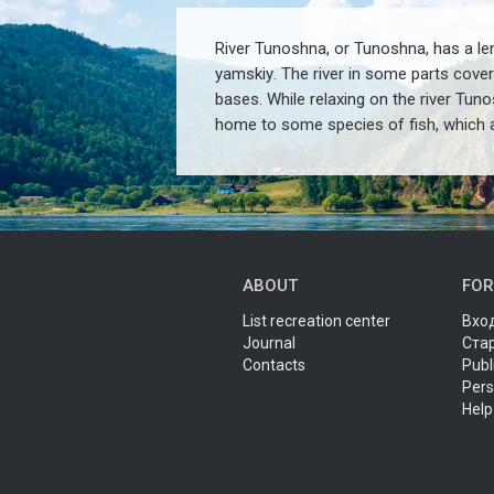
River Tunoshna
,
or Tunoshna
,
has a le
yamskiy
. The river in some parts cove
bases
.
While relaxing on the river Tuno
home to some species of fish, which at
ABOUT
FOR
List recreation center
Вход
Journal
Ста
Contacts
Publ
Pers
Help