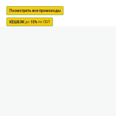
Посмотреть все промокоды
до
по СБП
КЕШБЭК
15%
Lugha river
The river Pool flows through the territory of Kaluga
and Moscow regions. The length of the river is 159
kilometers. Quite popular among kayakers. Rest on the
pond - a great opportunity to swim, sunbathe and just
spend time away from the hustle and bustle of the
city. Recreation located in the ecologically clean areas
of Moscow region and Kaluga region. In addition, the
river is very popular among local and visiting