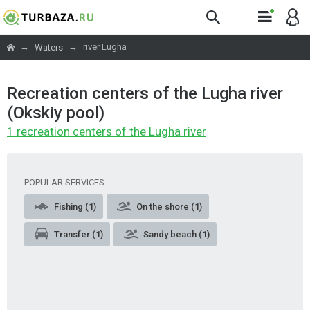
→
→
river Lugha
Waters
Recreation centers of the Lugha river
(Okskiy pool)
1 recreation centers of the Lugha river
POPULAR SERVICES
Fishing (1)
On the shore (1)
Transfer (1)
Sandy beach (1)