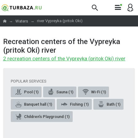
→
→
river Vypreyka (pritok Oki)
Waters
Recreation centers of the Vypreyka
(pritok Oki) river
2 recreation centers of the Vypreyka (pritok Oki) river
POPULAR SERVICES
Pool (1)
Sauna (1)
Wi-Fi (1)
Banquet hall (1)
Fishing (1)
Bath (1)
Children's Playground (1)