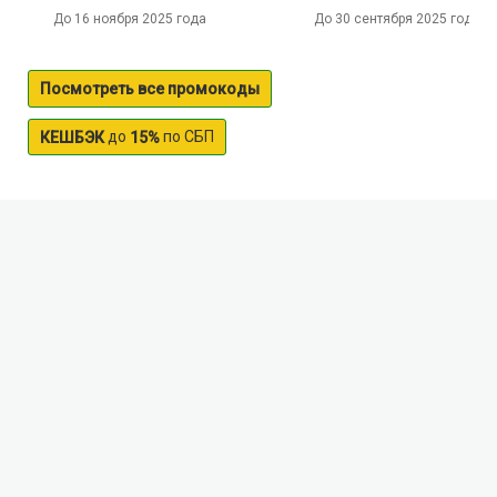
До 16 ноября 2025 года
До 30 сентября 2025 года
Посмотреть все промокоды
до
по СБП
КЕШБЭК
15%
Vypreyka (pritok Oki) river
Vipaka river flows in the Tula region, Zaoksky,
Aleksinsky, and in areas stretching for 37 km in length.
It has a meandering channel and flows through the
plains, in places its shores are covered with small
procesami – aspen, alder, willow and birch. On the
river, built two dams and a bridge along the coast