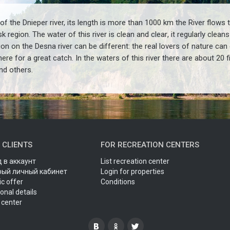
 of the Dnieper river, its length is more than
1000
km
the River flows 
sk region
.
The water of this river is clean and clear
,
it regularly clean
on on the Desna river can be different
: the real lovers of nature can
re for a great catch. In the waters of this river there are about
20
f
nd others
.
 CLIENTS
FOR RECREATION CENTERS
 в аккаунт
List recreation center
рый личный кабинет
Login for properties
ic offer
Conditions
onal details
 center