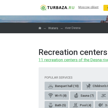
Moscow oblast
→
→
river Desna
Waters
Recreation centers 
11 recreation centers of the Desna riv
POPULAR SERVICES
Banquet hall (10)
Children's 
Wi-Fi (8)
Sauna (7)
Bath (5)
Pool (4)
3 