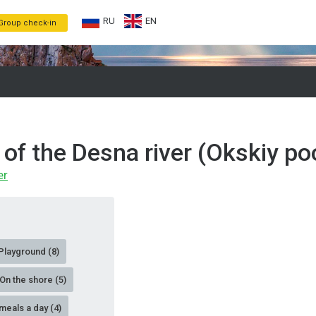
RU
EN
Group check-in
of the Desna river (Okskiy po
er
Playground (8)
On the shore (5)
meals a day (4)