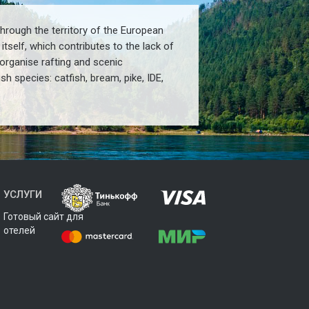
through the territory of
the European
s itself, which contributes to the lack of
 organise rafting and scenic
ish species
:
catfish
,
bream
,
pike
,
IDE
,
УСЛУГИ
Готовый сайт для
отелей