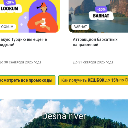
LOOKUM
BARHAT
Такую Турцию вы ещё не
Аттракцион бархатных
видели!
направлений
До 30 сентября 2025 года
До 31 октября 2025 года
до
по С
осмотреть все промокоды
Как получить
КЕШБЭК
15%
Desna river