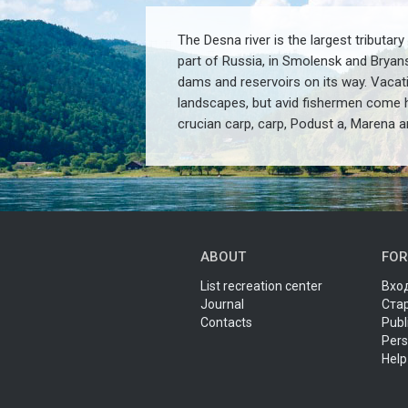
The Desna river is the largest tributary
part of Russia
,
in Smolensk and Bryan
dams and reservoirs on its way.
Vacati
landscapes, but
avid fishermen come he
crucian carp
,
carp
,
Podust a
,
Marena a
ABOUT
FOR
List recreation center
Вход
Journal
Ста
Contacts
Publ
Pers
Help