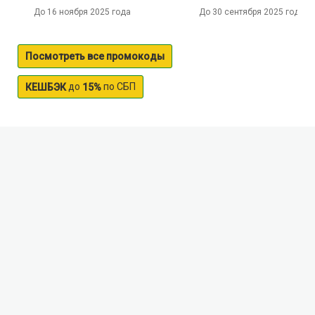
До 16 ноября 2025 года
До 30 сентября 2025 года
Посмотреть все промокоды
до
по СБП
КЕШБЭК
15%
Himkinskoe reservoir
The Khimki reservoir is a large reservoir in the city of
Moscow with a total area of 4 sq. km. On it are two
passenger pier, the Northern river port and North river
terminal, which provides water communication of
Moscow to five seas. Stay on the Khimki reservoir is
interesting for different categories of tourists and