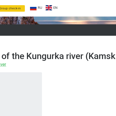
RU
EN
Group check-in
 of the Kungurka river (Kamsk
iver