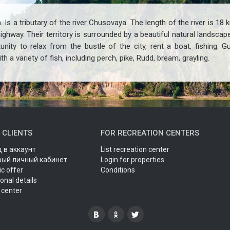
. Is a tributary of the river Chusovaya. The length of the river is 1
ghway. Their territory is surrounded by a beautiful natural landscap
unity to relax from the bustle of the city, rent a boat, fishing. 
th a variety of fish, including perch, pike, Rudd, bream, grayling.
 CLIENTS
FOR RECREATION CENTERS
 в аккаунт
List recreation center
рый личный кабинет
Login for properties
ic offer
Conditions
onal details
 center