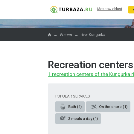
Moscow oblast
→
→
river Kungurka
Waters
Recreation centers
1 recreation centers of the Kungurka r
POPULAR SERVICES
Bath (1)
On the shore (1)
3 meals a day (1)