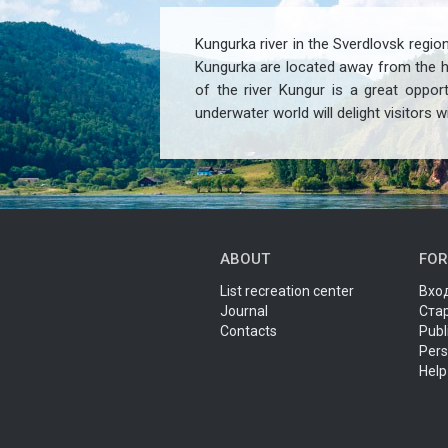
Kungurka river in the Sverdlovsk region
Kungurka are located away from the hi
of the river Kungur is a great opport
underwater world will delight visitors wi
ABOUT
FOR
List recreation center
Вход
Journal
Ста
Contacts
Publ
Pers
Help