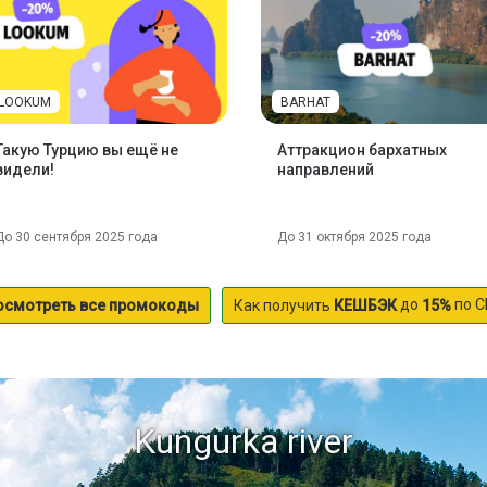
LOOKUM
BARHAT
Такую Турцию вы ещё не
Аттракцион бархатных
видели!
направлений
До 30 сентября 2025 года
До 31 октября 2025 года
до
по С
осмотреть все промокоды
Как получить
КЕШБЭК
15%
Kungurka river