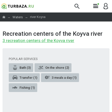
→
→
river Koyva
Waters
Recreation centers of the Koyva river
3 recreation centers of the Koyva river
POPULAR SERVICES
Bath (3)
On the shore (2)
Transfer (1)
3 meals a day (1)
Fishing (1)