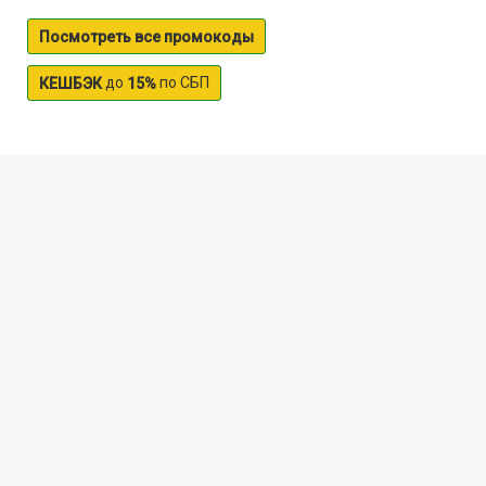
Посмотреть все промокоды
до
по СБП
КЕШБЭК
15%
Koyva river
The Koiva flows through the territory of the Perm
region, stretching for
180
km in length
.
It is a
mountainous river, which winds through strongly and
features a fast course and lots of rifts
.
In may and
June, the river is actively fused locals and tourists
,
the
most popular route stretches
from the village of
Warm Mountain station of Chusovoy
.
Those who are
partial to sports tourism and extreme
,
can make use