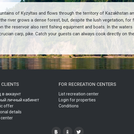
untains of Kyzyltas and flows through the territory of Kazakhstan a
 the river grows a dense forest, but, despite the lush vegetation, for
 the reservoir also rent fishing equipment and boats. In the waters o
, crucian carp, pike. Catch your guests can always cook directly on t
 CLIENTS
FOR RECREATION CENTERS
 в аккаунт
List recreation center
рый личный кабинет
Login for properties
ic offer
Conditions
onal details
 center