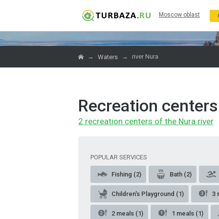
Moscow oblast
→
→
river Nura
Waters
Recreation centers 
2 recreation centers of the Nura river
POPULAR SERVICES
Fishing (2)
Bath (2)
Children's Playground (1)
3 
2 meals (1)
1 meals (1)