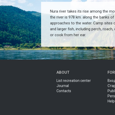
Nura river takes its rise among the mo
the river is 978 km. along the banks of
approaches to the water. Camp sites on
and larger fish, including perch, roach
or cook from her ear.
ABOUT
FOR
List recreation center
Вход
Journal
Ста
Contacts
Publ
Pers
Help