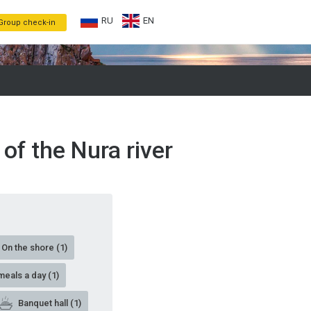
RU
EN
Group check-in
of the Nura river
On the shore (1)
meals a day (1)
Banquet hall (1)