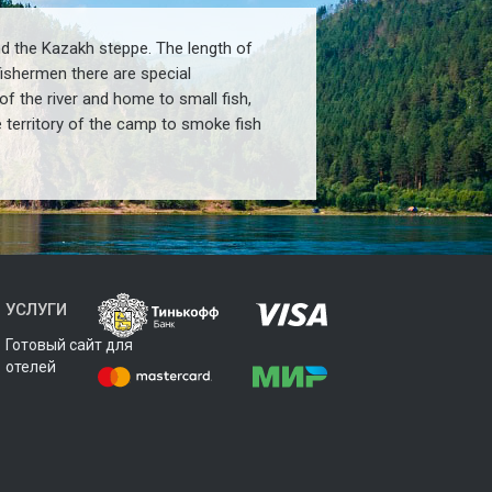
nd the Kazakh steppe. The length of
 fishermen there are special
f the river and home to small fish,
he territory of the camp to smoke fish
УСЛУГИ
Готовый сайт для
отелей