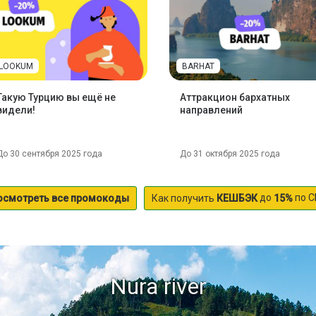
LOOKUM
BARHAT
Такую Турцию вы ещё не
Аттракцион бархатных
видели!
направлений
До 30 сентября 2025 года
До 31 октября 2025 года
до
по С
осмотреть все промокоды
Как получить
КЕШБЭК
15%
Nura river