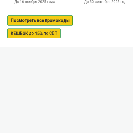
До 16 ноября 2025 года
До 30 сентября 2025 года
Посмотреть все промокоды
до
по СБП
КЕШБЭК
15%
Usa river
The river Ouse flows through the territory of the
Samara and Ulyanovsk regions. Is a right tributary of
the Volga river. Its length is 76 km. Along the banks of
the river Mustache stretches of oak and pine forest.
Camp sites in the vicinity of the reservoir offer a
variety of activities – boat trips, Hiking in the scenic
hills and mountains, ecotourism. Very popular among