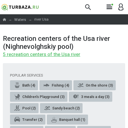
→
→
river Usa
Waters
Recreation centers of the Usa river
(Nighnevolghskiy pool)
5 recreation centers of the Usa river
POPULAR SERVICES
Bath (4)
Fishing (4)
On the shore (3)
Children's Playground (3)
3 meals a day (3)
Pool (2)
Sandy beach (2)
Transfer (2)
Banquet hall (1)