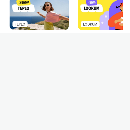
TEPLO
LOOKUM
Чёрное море по акции.
Такую Турцию вы ещё н
Бронируйте жильё на
видели!
побережье с выгодой до
2500 ₽
До 16 ноября 2025 года
До 30 сентября 2025 года
Посмотреть все промокоды
до
по СБП
КЕШБЭК
15%