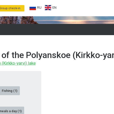
RU
EN
Group check-in
of the Polyanskoe (Kirkko-yar
(Kirkko-yarvi) lake
Fishing (1)
meals a day (1)