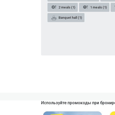
2 meals (1)
1 meals (1)
Banquet hall (1)
Используйте промокоды при брониро