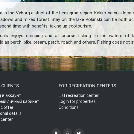
d in the Vyborg district of the Leningrad region. Kirkko-yarvi is locat
dows and mixed forest. Stay on the lake Polanski can be both activ
, spend time with benefits, taking up ecotourism.
als enjoys camping and of course fishing. In the waters of la
d as perch, pike, bream, perch, roach and others. Fishing does not s
 CLIENTS
FOR RECREATION CENTERS
 в аккаунт
List recreation center
рый личный кабинет
Login for properties
ic offer
Conditions
onal details
 center