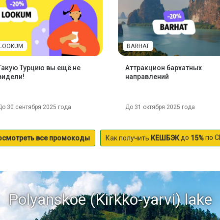
LOOKUM
BARHAT
Такую Турцию вы ещё не
Аттракцион бархатных
видели!
направлений
До 30 сентября 2025 года
До 31 октября 2025 года
до
по С
осмотреть все промокоды
Как получить
КЕШБЭК
15%
Polyanskoe (Kirkko-yarvi) lake