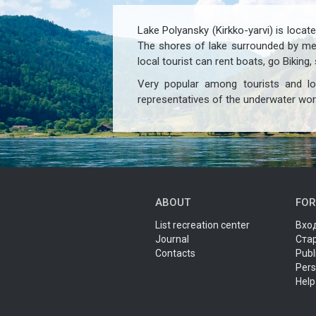
Lake Polyansky (Kirkko-yarvi) is locate
The shores of lake surrounded by mea
local tourist can rent boats, go Biking
Very popular among tourists and loc
representatives of the underwater worl
ABOUT
FOR
List recreation center
Вход
Journal
Ста
Contacts
Publ
Pers
Help