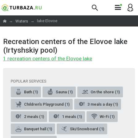
→
→
lake Elovoe
Waters
Recreation centers of the Elovoe lake
(Irtyshskiy pool)
1 recreation centers of the Elovoe lake
POPULAR SERVICES
Bath (1)
Sauna (1)
On the shore (1)
Children's Playground (1)
3 meals a day (1)
2 meals (1)
1 meals (1)
Wi-Fi (1)
Banquet hall (1)
Ski/Snowboard (1)