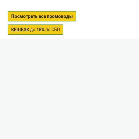
Посмотреть все промокоды
до
по СБП
КЕШБЭК
15%
Elovoe lake
Spruce lake is a hydrological monument of Russia
.
The lake
is located at an altitude of over
300
m above
sea level
,
and its surface area is
of 3.12
kV
.
km
.
It has
three private Islands
:
they can be seen during boat
trips or boat
. The territory
of the lake is sheltered
from the winds by high forest
,
the water is well
heated
,
which creates ideal conditions for swimming
.