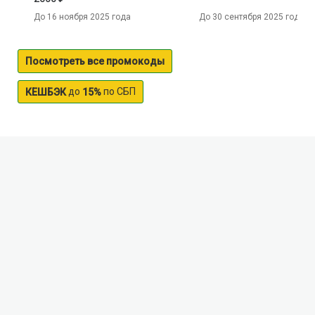
До 16 ноября 2025 года
До 30 сентября 2025 года
Посмотреть все промокоды
до
по СБП
КЕШБЭК
15%
Bala-Kuly lake
Lake Bala
-
Kul
is located on the territory of the
Republic of Khakassia and belongs to the basin of the
Irtysh river
.
It has a small area
,
less than
1
kV
.
km and
is located in the foothills of the Kuznetsk highland
,
at
an altitude of over
800
m above sea level
.
The shore
is partly covered by dense coniferous forest
,
partially