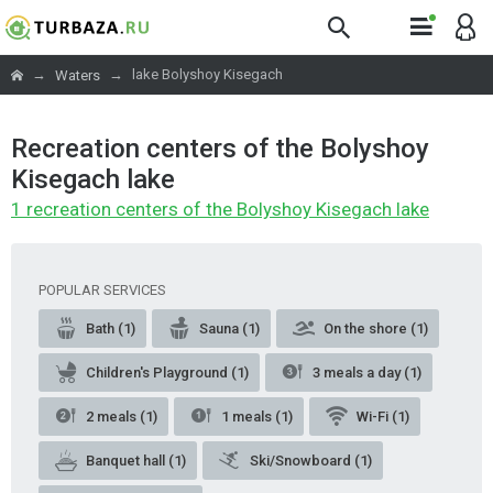
→
→
lake Bolyshoy Kisegach
Waters
Recreation centers of the Bolyshoy
Kisegach lake
1 recreation centers of the Bolyshoy Kisegach lake
POPULAR SERVICES
Bath (1)
Sauna (1)
On the shore (1)
Children's Playground (1)
3 meals a day (1)
2 meals (1)
1 meals (1)
Wi-Fi (1)
Banquet hall (1)
Ski/Snowboard (1)