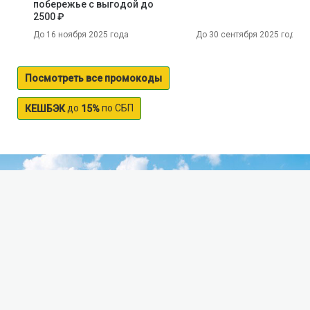
побережье с выгодой до
2500 ₽
До 16 ноября 2025 года
До 30 сентября 2025 года
Посмотреть все промокоды
до
по СБП
КЕШБЭК
15%
Bolyshoy Kisegach lake
The lake is Big Kisegach is located in the Chelyabinsk
region on the territory of the Chebarkul resort, which,
besides him, includes several lakes. Kisegach has an
area of about 15 sq km and is one of the largest. Its
beautiful rocky shores covered with forest, in the