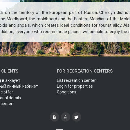
th on the territory of the European part of Russia, Cherdyn district
 the Moldboard, the moldboard and the Eastern Meridian of the Mold
apids and shoals, which creates ideal conditions for tourist alloy. Als
addition, everyone who rest in these places, will be able to enjoy the 
 CLIENTS
FOR RECREATION CENTERS
 в аккаунт
List recreation center
рый личный кабинет
Login for properties
ic offer
Conditions
onal details
 center