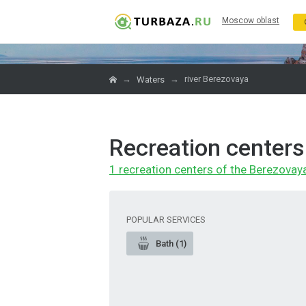
Moscow oblast
→
→
river Berezovaya
Waters
Recreation centers
1 recreation centers of the Berezovaya
POPULAR SERVICES
Bath (1)