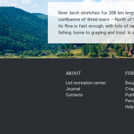
River birch stretches for 208 km leng
confluence of three rivers – North of
its flow is fast enough, with lots of r
fishing: home to grayling and trout. In 
ABOUT
FOR
List recreation center
Вход
Journal
Ста
Contacts
Publ
Pers
Help