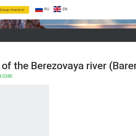
RU
EN
Group check-in
 of the Berezovaya river (Bar
 river