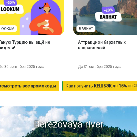
LOOKUM
BARHAT
Такую Турцию вы ещё не
Аттракцион бархатных
видели!
направлений
До 30 сентября 2025 года
До 31 октября 2025 года
до
по С
осмотреть все промокоды
Как получить
КЕШБЭК
15%
Berezovaya river