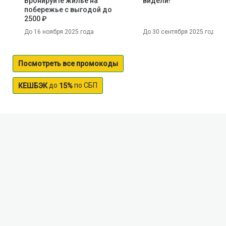
Бронируйте жильё на
видели!
побережье с выгодой до
2500 ₽
До 16 ноября 2025 года
До 30 сентября 2025 года
Посмотреть все промокоды
до
по СБП
КЕШБЭК
15%
Irkutskoe vodohranilische reservoir
The Irkutsk reservoir is located on the territory of the
Republic of Buryatia and Irkutsk region. Reservoir is
formed by the Irkutsk hydroelectric station on the
Angara river. Irkutsk sea includes the famous lake