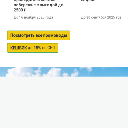
побережье с выгодой до
2500 ₽
До 16 ноября 2025 года
До 30 сентября 2025 года
Посмотреть все промокоды
до
по СБП
КЕШБЭК
15%
Maloe Kyzykulyskoe lake
Small Kizkulesi lake is located in minusa district of the
Krasnoyarsk territory, among the picturesque pine
forests, the hills, silence and fresh air. In Turkic
language the name Kizkalesi means "beautiful", and