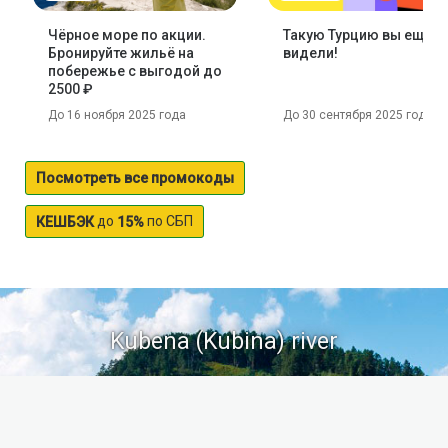
Чёрное море по акции.
Такую Турцию вы ещё н
Бронируйте жильё на
видели!
побережье с выгодой до
2500 ₽
До 16 ноября 2025 года
До 30 сентября 2025 года
Посмотреть все промокоды
до
по СБП
КЕШБЭК
15%
Kubena (Kubina) river
The Kubena river originates in the southern part of the
Arkhangelsk region. On its banks is the city of