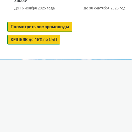
2500 ₽
До 16 ноября 2025 года
До 30 сентября 2025 года
Посмотреть все промокоды
до
по СБП
КЕШБЭК
15%
Tigrovaya river
Tiger river flows through the territory of Primorsky
Krai near the city of Partizansk. It flows through mixed
forest and hilly terrain and has a length of over 50 km
Track Tiger river is rather convoluted, it splits into
many streams and oxbow lakes with rapids and pools.
On its banks are several small settlements, but, in