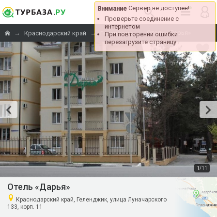
Сервер не доступен!
Внимание
Проверьте соединение с
интернетом
→
→
→
Отель «Дарья»
Краснодарский край
Геленджик
При повторении ошибки
перезагрузите страницу
/
1
11
Отель «Дарья»
Краснодарский край, Геленджик, улица Луначарского
133, корп. 11