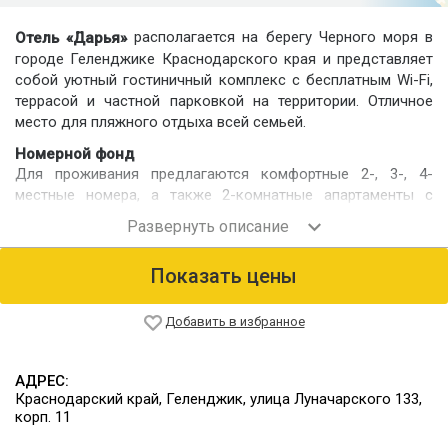
располагается на берегу Черного моря в
Отель «Дарья»
городе Геленджике Краснодарского края и представляет
собой уютный гостиничный комплекс с бесплатным Wi-Fi,
террасой и частной парковкой на территории. Отличное
место для пляжного отдыха всей семьей.
Номерной фонд
Для проживания предлагаются комфортные 2-, 3-, 4-
местные номера, а также 2-комнатные апартаменты с
террасой и полностью оборудованной кухней. В числе
удобств — CD-плеер и телевизор с плоским экраном и
кабельными каналами. Из некоторых номеров открывается
Показать цены
вид на море или горы. Кроме того, в каждом номере
имеется собственная ванная комната.
Добавить в избранное
Питание
Гостям предлагаются комплексные завтраки. В некоторых
категориях номеров есть кухня для самостоятлеьного
АДРЕС:
приготовления своих любимых блюд.
Краснодарский край, Геленджик, улица Луначарского 133,
корп. 11
Рядом с гостиницей находятся продуктовые магазины,
рынок, кафе.