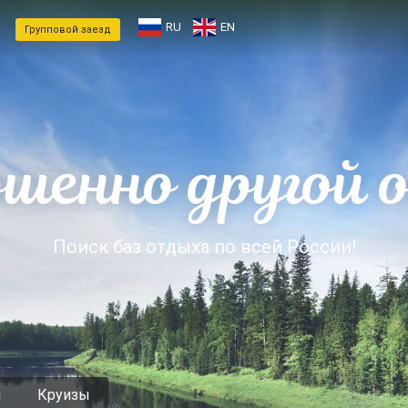
RU
EN
Групповой заезд
ршенно другой 
Поиск баз отдыха по всей России!
и
Круизы