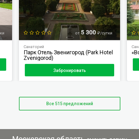
5 300
тки
от
₽/сутки
Санаторий
Сан
Парк Отель Звенигород (Park Hotel
«В
Zvenigorod)
Забронировать
Все 515 предложений
Московская область