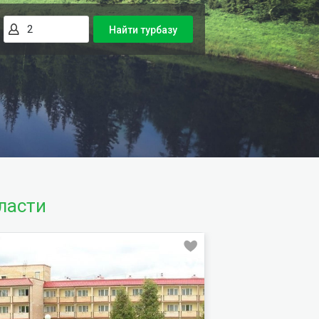
Найти турбазу
ласти