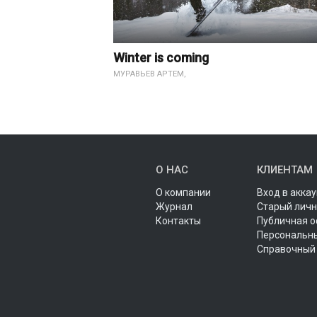
и планировании
Winter is coming
?
МУРАВЬЕВ АРТЕМ,
О НАС
КЛИЕНТАМ
О компании
Вход в аккау
Журнал
Старый личн
Контакты
Публичная 
Персональн
Справочный