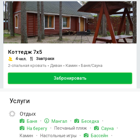
Коттедж 7х5
4
Завтраки
чел.
2-спальная кровать
Диван
Камин
Баня/Сауна
•
•
•
Забронировать
Услуги
Отдых
Баня
Мангал
Беседка
Песчаный пляж
На берегу
Сауна
Камин
Настольные игры
Бассейн