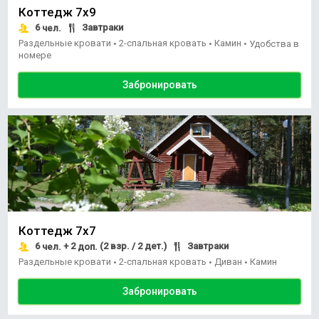
Коттедж 7х9
6
Завтраки
чел.
Раздельные кровати
2-спальная кровать
Камин
•
•
•
Удобства в
номере
Забронировать
Коттедж 7х7
6
+ 2
(2 взр. / 2 дет.)
Завтраки
чел.
доп.
Раздельные кровати
2-спальная кровать
Диван
Камин
•
•
•
Забронировать