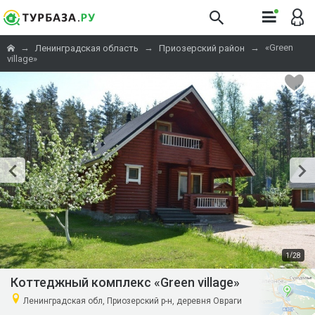
→
→
→
«Green
Ленинградская область
Приозерский район
village»
/
1
28
Коттеджный комплекс «Green village»
Ленинградская обл, Приозерский р-н, деревня Овраги