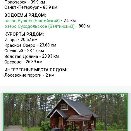
техники.
Приозерск - 39.9 км
Санкт-Петербург - 83.9 км
Летом открыт пляж, в зимнее время заливают ледовый
ВОДОЕМЫ РЯДОМ:
каток.
- 2.5 км
озеро Вуокса (Балтийский)
Интернет Wi-Fi работает на ресепшн и на территории
- 800 м
озеро Суходольское (Балтийский)
ресторана.
КУРОРТЫ РЯДОМ:
- 20.52 км
Игора
- 23.68 км
Красное Озеро
- 23.17 км
Снежный
- 23.93 км
Золотая Долина
- 26.39 км
Орехово
ИНТЕРЕСНЫЕ МЕСТА РЯДОМ:
Лосевские пороги - 2 км