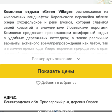
расположился на
Комплекс отдыха «Green Village»
живописных ландшафтах Карельского перешейка вблизи
озера Суходольское и реки Вуокса, которая славится
своей красотой и знаменитыми Лосевскими порогами.
Комплекс предлагает приезжающим комфортный отдых
в удобных деревянных коттеджах, а также различные
варианты активного времяпрепровождения как летом, так
и в зимнее время года. Умиротворенная природа этого края
и свежий воздух помогут гостям расслабиться и отдохнуть
от городской суеты.
В комплексе отдыха возможно проведение корпоративных
Показать цены
мероприятий на 200 человек. Гостям и участникам
предлагается проживание, питание, развлечение на свежем
воздухе, беседки для барбекю и русская баня.
Добавить в избранное
Номерной фонд
На территории базы отдыха три коттеджа с размещением
АДРЕС:
на 6 человек. В каждом коттедже есть всё для
Ленинградская обл, Приозерский р-н, деревня Овраги
комфортного проживания гостей.
Развернуть карту