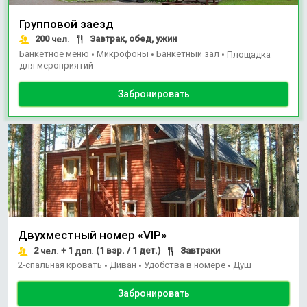
Групповой заезд
200
Завтрак, обед, ужин
чел.
Банкетное меню
Микрофоны
Банкетный зал
•
•
•
Площадка
для мероприятий
Забронировать
Двухместный номер «VIP»
2
+ 1
(1 взр. / 1 дет.)
Завтраки
чел.
доп.
2-спальная кровать
Диван
Удобства в номере
Душ
•
•
•
Забронировать