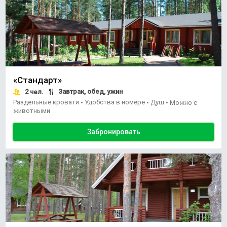
«Стандарт»
2
Завтрак, обед, ужин
чел.
Раздельные кровати
Удобства в номере
Душ
•
•
•
Можно с
животными
Забронировать