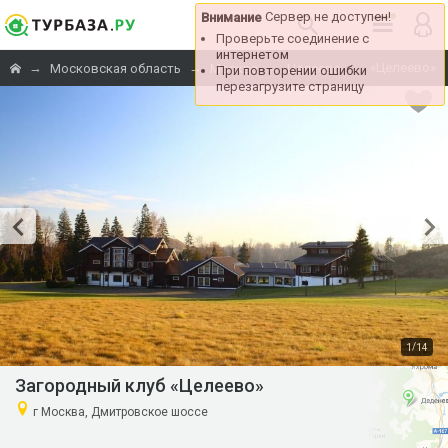
Сервер не доступен!
Внимание
Проверьте соединение с
интернетом
→
→
→
→
«Целеево»
Московская область
Москва
Целеево
При повторении ошибки
перезагрузите страницу
/
1
14
Загородный клуб «Целеево»
г Москва, Дмитровское шоссе