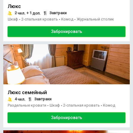
Люкс
2
+ 1
Завтраки
чел.
доп.
Шкаф
2-спальная кровать
Комод
Журнальный столик
•
•
•
Забронировать
Люкс семейный
4
Завтраки
чел.
Раздельные кровати
Шкаф
2-спальная кровать
Комод
•
•
•
Забронировать