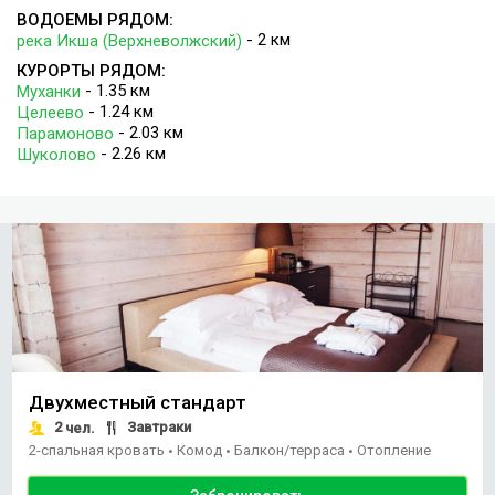
ВОДОЕМЫ РЯДОМ:
- 2 км
река Икша (Верхневолжский)
КУРОРТЫ РЯДОМ:
- 1.35 км
Муханки
- 1.24 км
Целеево
- 2.03 км
Парамоново
- 2.26 км
Шуколово
Двухместный стандарт
2
Завтраки
чел.
2-спальная кровать
Комод
Балкон/терраса
Отопление
•
•
•