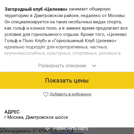
занимает обширную
Загородный клуб «Целеево»
территорию в Дмитровском районе, недалеко от Москвы.
Он специализируется на таких необычных видах спорта,
как гольф и конное поло, а в зимнее время предлагает все
условия для горнолыжного отдыха. Кроме того, «Целеево
Гольф и Поло Клуб» и «Горнолыжный Клуб Целеево»
идеально подходят для корпоративных, частных,
крупномасштабных, культурных, спортивных, деловых и
светских мероприятий.
Номерной фонд
Предлагается размещение в Гостевом доме «Villa Alpes»,
Показать цены
где находятся благоустроенные номера
категорий «Стандарт» и «Люкс» вместимостью от 2 до 4
человек, и в отдельно стоящих коттеджах-шале на 4-6
Добавить в избранное
человек, два из которых обладают финскими саунами.
Питание
АДРЕС:
Ресторан «Целеево Гольф и Поло Клуба» предлагает
г Москва, Дмитровское шоссе
блюда домашней кухни из фермерских продуктов, которые
можно также заказать навынос или с доставкой. Кафе
Развернуть карту