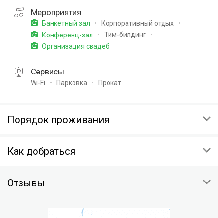
Мероприятия
Корпоративный отдых
Банкетный зал
Тим-билдинг
Конференц-зал
Организация свадеб
Сервисы
Wi-Fi
Парковка
Прокат
Порядок проживания
ЗАЕЗД
Как добраться
16:00
ВЫЕЗД
г Москва, Дмитровское шоссе
12:00
Отзывы
42 километр Дмитровского шоссе.
ПРЕДОПЛАТА
Скопировать координаты:
100% стоимости проживания
На карте