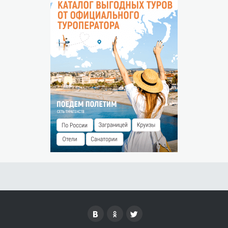
ОТМЕНА
Условия отмены будут указаны при подтверждении
НЕЯВКА ГОСТЯ
Незаездом считается прибытие гостя после 00:00 часов
следующего дня.
Штраф за незаезд — % от суммы предоплаты.