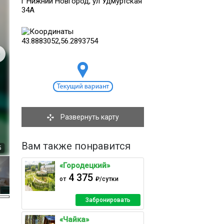
г Нижний Новгород, ул Удмуртская
34А
Развернуть карту
Вам также понравится
5
«Городецкий»
4 375
от
₽/сутки
Забронировать
«Чайка»