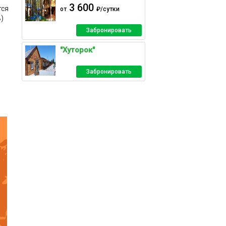
3 600
тся
от
₽/сутки
)
Забронировать
"Хуторок"
Забронировать