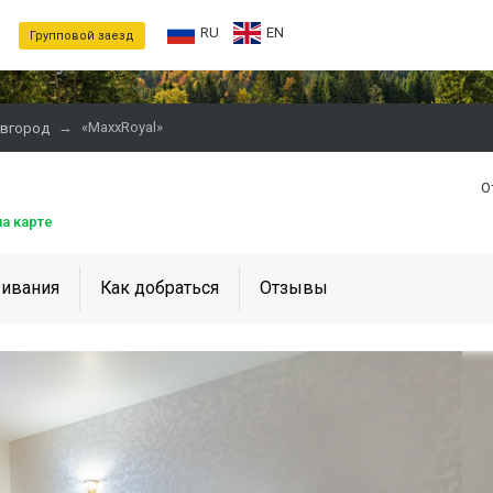
RU
EN
Групповой заезд
→
«MaxxRoyal»
овгород
О
на карте
ивания
Как добраться
Отзывы