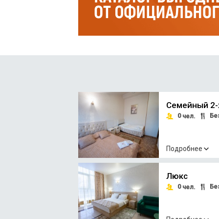
Семейный 2-
0
Без
чел.
Подробнее
Люкс
0
Без
чел.