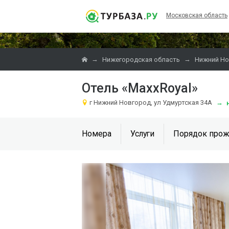
Московская область
→
→
Нижегородская область
Нижний Н
Отель «MaxxRoyal»
г Нижний Новгород, ул Удмуртская 34А
→
Номера
Услуги
Порядок прож