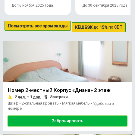
До 16 ноября 2025 года
До 30 сентября 2025 года
Посмотреть все промокоды
до
по СБП
КЕШБЭК
15%
Номер 2-местный Корпус «Диана» 2 этаж
2
+ 1
Завтраки
чел.
доп.
Шкаф
2-спальная кровать
Мягкая мебель
•
•
•
Удобства в
номере
Забронировать