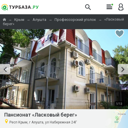
→
→
→
→
«Ласковый
Крым
Алушта
Профессорский уголок
берег»
/
1
13
Пансионат «Ласковый берег»
Респ Крым, г Алушта, ул Набережная 24Г