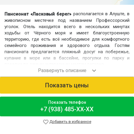
располагается в Алуште, в
Пансионат «Ласковый берег»
живописном местечке под названием Профессорский
уголок. Отель находится всего в нескольких минутах
ходьбы от Чёрного моря и имеет благоустроенную
территорию, где есть всё необходимое для комфортного
семейного проживания и здорового отдыха. Гостям
пансионата предлагается пляжный досуг на побережье,
купание в море или в бассейне, прогулки по парку и
поездки по самым интересным местам региона.
Номерной фонд
Гости проживают в благоустроенных одно- и
Показать цены
двухкомнатных номерах, рассчитанных на 2-4 человека.
Всего на территории пансионата четыре жилых корпуса:
четырёхэтажный «Диана», трёхэтажные «Аврора» и
Показать телефон
«Энерго» и новый «Веста» на три этажа. Из большей части
+7 (938) 485-XX-XX
номеров открывается вид на море.
Питание
Добавить в избранное
На территории пансионата работает кафе, которое
предоставляет английские завтраки, а также предлагает