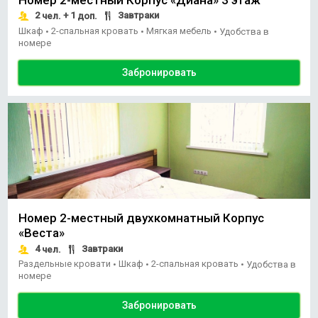
2
+ 1
Завтраки
чел.
доп.
Шкаф
2-спальная кровать
Мягкая мебель
•
•
•
Удобства в
номере
Забронировать
Номер 2-местный двухкомнатный Корпус
«Веста»
4
Завтраки
чел.
Раздельные кровати
Шкаф
2-спальная кровать
•
•
•
Удобства в
номере
Забронировать