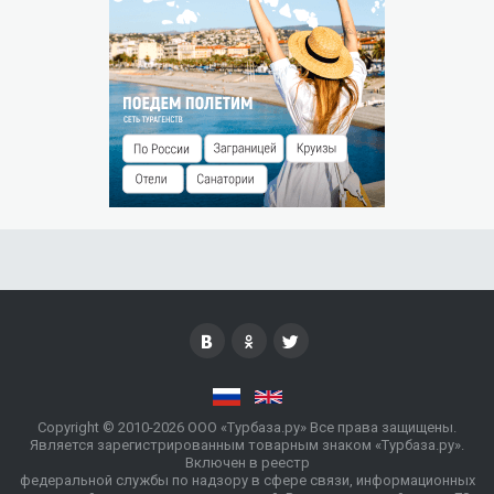
РАЗМЕЩЕНИЕ ДЕТЕЙ
Принимаются дети от 3 лет.
Дети от 3 до 4 лет размещаются без дополнительного
места с оплатой 250 руб./сутки.
Дети от 4 до 16 лет размещаются на дополнительном
месте с доплатой 500 руб./сутки.
ОСОБЫЕ УСЛОВИЯ
Сезон работы: с 01 мая до 31 октября
Проживание на дополнительном месте для лиц старше 16
лет – 1000 руб./сутки.
Copyright © 2010-2026 ООО «Турбаза.ру» Все права защищены.
Является зарегистрированным товарным знаком «Турбаза.ру».
Включен в реестр
федеральной службы по надзору в сфере связи, информационных