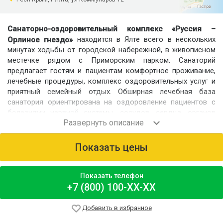
Санаторно-оздоровительный комплекс «Руссия –
находится в Ялте всего в нескольких
Орлиное гнездо»
минутах ходьбы от городской набережной, в живописном
местечке рядом с Приморским парком. Санаторий
предлагает гостям и пациентам комфортное проживание,
лечебные процедуры, комплекс оздоровительных услуг и
приятный семейный отдых. Обширная лечебная база
санатория ориентирована на оздоровление пациентов с
болезнями нервной системы, сосудов, сердца, органов
дыхания и т.д. Во время лечения и отдыха гости могут
провести время на берегу, поиграть в спортивные игры или
бильярд, искупаться в бассейне или просто прогуляться по
Показать цены
просторной зелёной территории комплекса. Также
предлагается экскурсионное обслуживание для желающих
посмотреть самые интересные уголки Крыма.
Показать телефон
+7 (800) 100-XX-XX
Номерной фонд
Для размещения гостей и пациентов предлагаются
Добавить в избранное
однокомнатные 2-местные и 3-местные номера,
двухкомнатные 2-местные номера и 2-местные