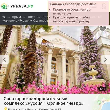
→
→
→
→
Санаторно-оздоровительный
Крым
Ялта
Ялта
комплекс «Руссия – Орлиное гнездо»
/
1
18
Санаторно-оздоровительный
комплекс «Руссия – Орлиное гнездо»
Респ Крым, г Ялта, ул Коммунаров 12