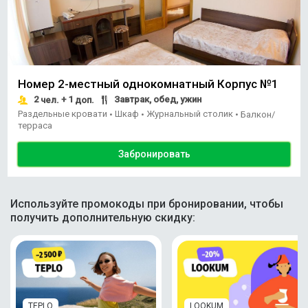
Номер 2-местный однокомнатный Корпус №1
2
+ 1
Завтрак, обед, ужин
чел.
доп.
Раздельные кровати
Шкаф
Журнальный столик
•
•
•
Балкон/
терраса
Забронировать
Используйте промокоды при бронировании, чтобы
получить дополнительную скидку:
TEPLO
LOOKUM