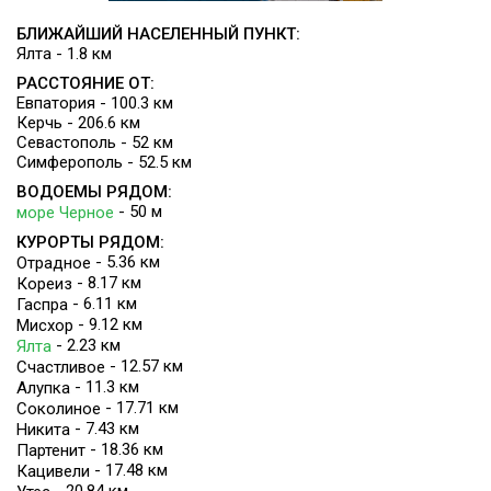
Возможен заказ экскурсионного обслуживания,
БЛИЖАЙШИЙ НАСЕЛЕННЫЙ ПУНКТ:
транспорта, авиабилетов.
Ялта - 1.8 км
Лечение
РАССТОЯНИЕ ОТ:
Евпатория - 100.3 км
Комплекс принимает на лечение пациентов с болезнями
Керчь - 206.6 км
органов дыхания и дыхательных путей, опорно-
Севастополь - 52 км
двигательного аппарата, сосудов, сердца,
Симферополь - 52.5 км
кровообращения, нервной системы.
ВОДОЕМЫ РЯДОМ:
- 50 м
море Черное
КУРОРТЫ РЯДОМ:
- 5.36 км
Отрадное
- 8.17 км
Кореиз
- 6.11 км
Гаспра
- 9.12 км
Мисхор
- 2.23 км
Ялта
- 12.57 км
Счастливое
- 11.3 км
Алупка
- 17.71 км
Соколиное
- 7.43 км
Никита
- 18.36 км
Партенит
- 17.48 км
Кацивели