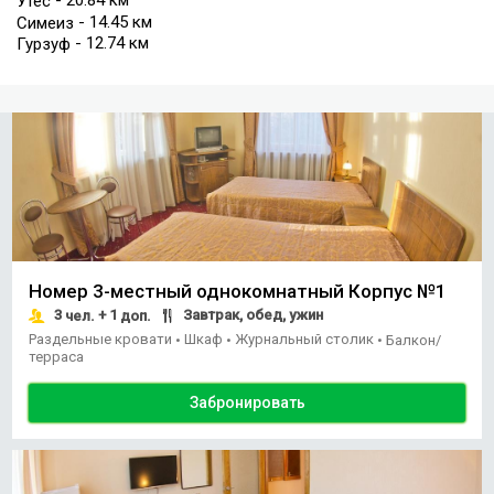
- 20.84 км
Утес
- 14.45 км
Симеиз
- 12.74 км
Гурзуф
Номер 3-местный однокомнатный Корпус №1
3
+ 1
Завтрак, обед, ужин
чел.
доп.
Раздельные кровати
Шкаф
Журнальный столик
•
•
•
Балкон/
терраса
Забронировать