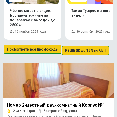
Чёрное море по акции.
Такую Турцию вы ещё не
Бронируйте жильё на
видели!
побережье с выгодой до
2500 ₽
До 16 ноября 2025 года
До 30 сентября 2025 года
Посмотреть все промокоды
до
по СБП
КЕШБЭК
15%
Номер 2-местный двухкомнатный Корпус №1
2
+ 1
Завтрак, обед, ужин
чел.
доп.
Раздельные кровати
Шкаф
Журнальный столик
Диван
•
•
•